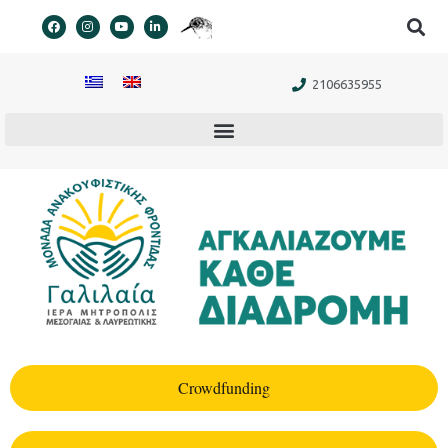
στο
περιεχόμενο
2106635955
Crowdfunding