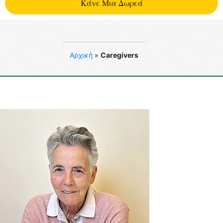
Kάνε Μια Δωρεά
Aρχική
»
Caregivers