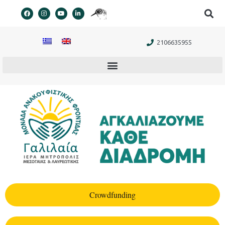
στο
περιεχόμενο
2106635955
Crowdfunding