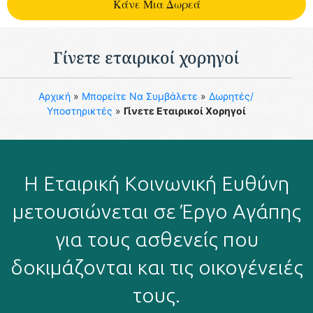
Kάνε Μια Δωρεά
Γίνετε εταιρικοί χορηγοί
Aρχική
»
Μπορείτε Να Συμβάλετε
»
Δωρητές/
Υποστηρικτές
»
Γίνετε Εταιρικοί Χορηγοί
Η Εταιρική Κοινωνική Ευθύνη
μετουσιώνεται σε Έργο Αγάπης
για τους ασθενείς που
δοκιμάζονται και τις οικογένειές
τους.