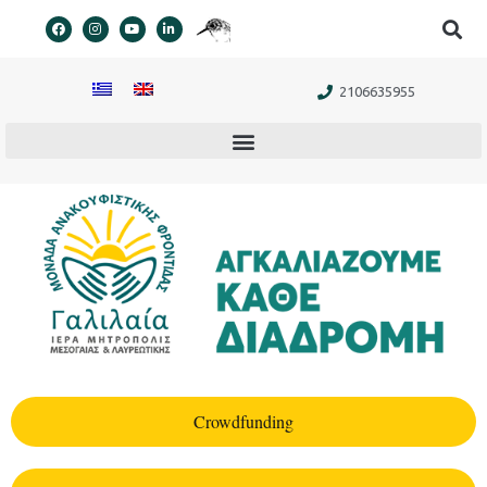
στο
περιεχόμενο
2106635955
Crowdfunding