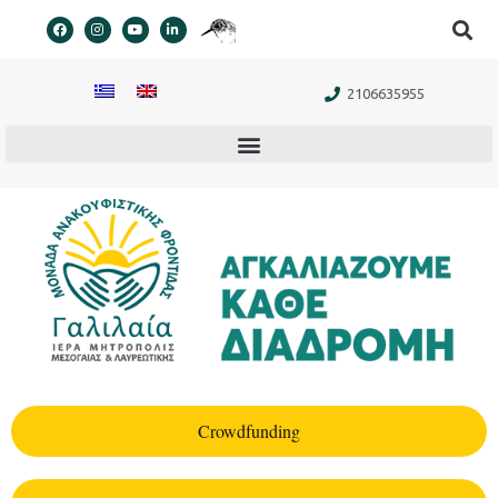
στο
περιεχόμενο
2106635955
Crowdfunding