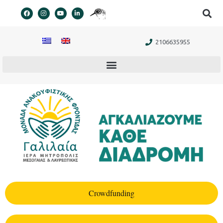
στο
περιεχόμενο
2106635955
Crowdfunding