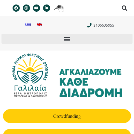
στο
περιεχόμενο
2106635955
Crowdfunding