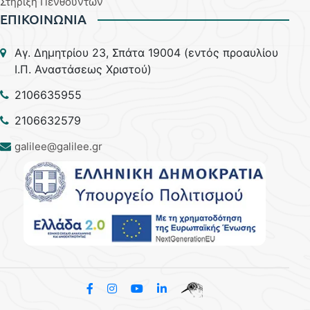
Στήριξη Πενθούντων
ΕΠΙΚΟΙΝΩΝΙΑ
Aγ. Δημητρίου 23, Σπάτα 19004 (εντός προαυλίου
Ι.Π. Αναστάσεως Χριστού)
2106635955
2106632579
galilee@galilee.gr