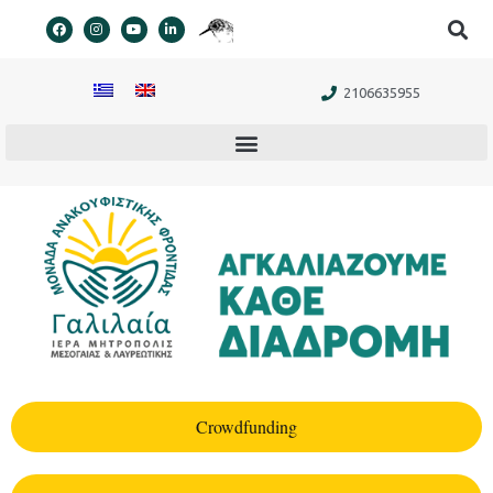
στο
περιεχόμενο
2106635955
Crowdfunding