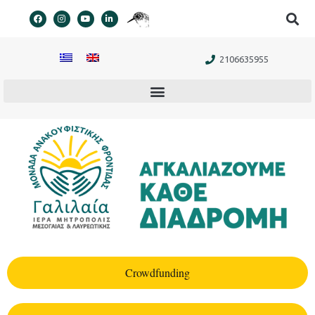
στο
περιεχόμενο
2106635955
Crowdfunding