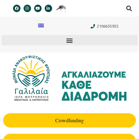
στο
περιεχόμενο
2106635955
Crowdfunding