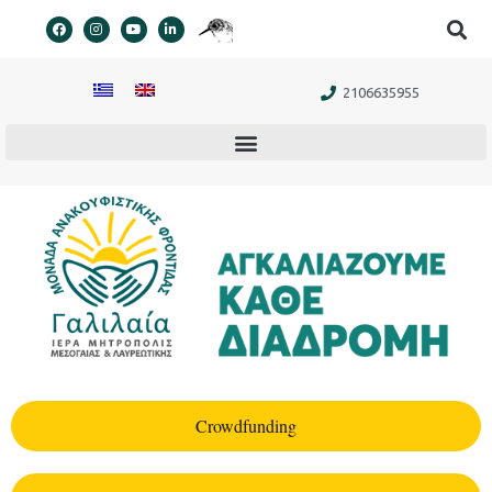
στο
περιεχόμενο
2106635955
Crowdfunding