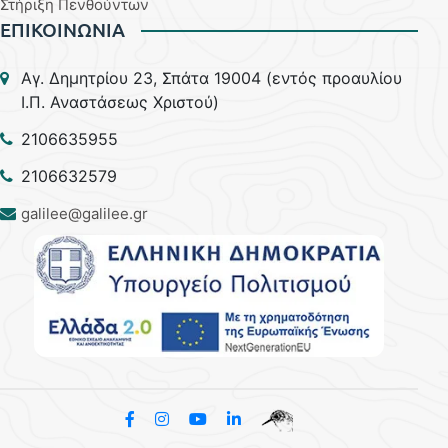
Στήριξη Πενθούντων
ΕΠΙΚΟΙΝΩΝΙΑ
Aγ. Δημητρίου 23, Σπάτα 19004 (εντός προαυλίου
Ι.Π. Αναστάσεως Χριστού)
2106635955
2106632579
galilee@galilee.gr