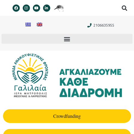
στο
περιεχόμενο
2106635955
Crowdfunding