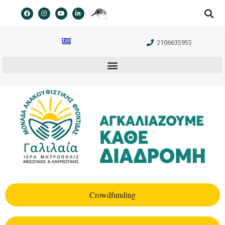
στο
περιεχόμενο
2106635955
Crowdfunding