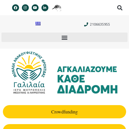
στο
περιεχόμενο
2106635955
Crowdfunding