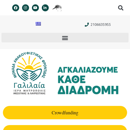
στο
περιεχόμενο
2106635955
Crowdfunding