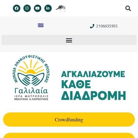
στο
περιεχόμενο
2106635955
Crowdfunding