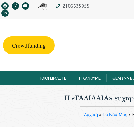
στο
2106635955
περιεχόμενο
Crowdfunding
ΠΟΙΟΙ ΕΙΜΑΣΤΕ
TI KANOYME
ΘΕΛΩ ΝΑ 
H «ΓΑΛΙΛΑΙΑ» ευχαρισ
Aρχική
»
Tα Νέα Μας
»