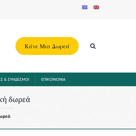
Kάνε Μια Δωρεά
Σ & ΣΥΝΔΕΣΜΟΙ
EΠΙΚΟΙΝΩΝΙΑ
ική δωρεά
Δωρεά