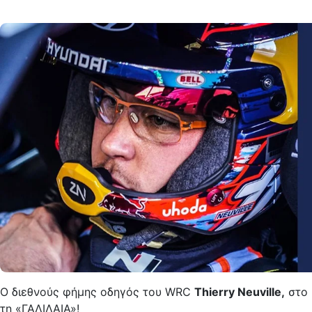
Ο διεθνούς φήμης οδηγός του WRC
Thierry Neuville
,
στο 
τη
«ΓΑΛΙΛΑΙΑ»!