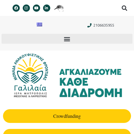
στο
περιεχόμενο
2106635955
Crowdfunding