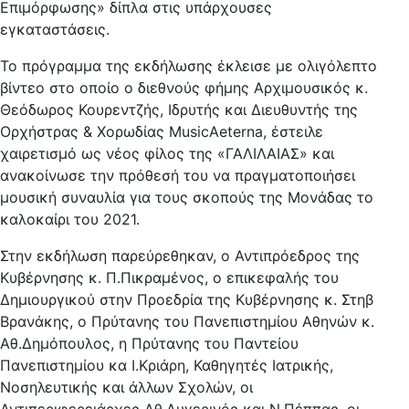
Επιμόρφωσης» δίπλα στις υπάρχουσες
εγκαταστάσεις.
Το πρόγραμμα της εκδήλωσης έκλεισε με ολιγόλεπτο
βίντεο στο οποίο ο διεθνούς φήμης Αρχιμουσικός κ.
Θεόδωρος Κουρεντζής, Ιδρυτής και Διευθυντής της
Ορχήστρας & Χορωδίας MusicAeterna, έστειλε
χαιρετισμό ως νέος φίλος της «ΓΑΛΙΛΑΙΑΣ» και
ανακοίνωσε την πρόθεσή του να πραγματοποιήσει
μουσική συναυλία για τους σκοπούς της Μονάδας το
καλοκαίρι του 2021.
Στην εκδήλωση παρεύρεθηκαν, ο Αντιπρόεδρος της
Κυβέρνησης κ. Π.Πικραμένος, ο επικεφαλής του
Δημιουργικού στην Προεδρία της Κυβέρνησης κ. Στηβ
Βρανάκης, ο Πρύτανης του Πανεπιστημίου Αθηνών κ.
Αθ.Δημόπουλος, η Πρύτανης του Παντείου
Πανεπιστημίου κα Ι.Κριάρη, Καθηγητές Ιατρικής,
Νοσηλευτικής και άλλων Σχολών, οι
Αντιπεριφερειάρχες Αθ.Αυγερινός και Ν.Πέππας, οι