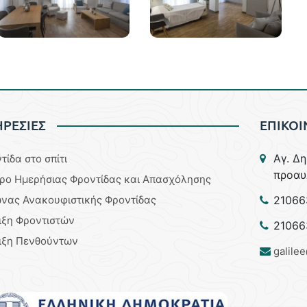
ΡΕΣΙΕΣ
ΕΠΙΚΟΙ
Aγ. Δ
τίδα στο σπίτι
προαυ
ρο Ημερήσιας Φροντίδας και Απασχόλησης
νας Ανακουφιστικής Φροντίδας
21066
ιξη Φροντιστών
21066
ιξη Πενθούντων
galile