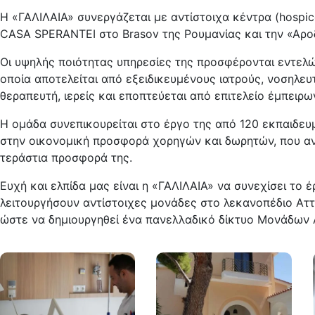
Η «ΓΑΛΙΛΑΙΑ» συνεργάζεται με αντίστοιχα κέντρα (hospice
CASA SPERANTEI στο Brasov της Ρουμανίας και την «Αρ
Οι υψηλής ποιότητας υπηρεσίες της προσφέρονται εντελώ
οποία αποτελείται από εξειδι­κευ­μένους ιατρούς, νοση­λ
θεραπευτή, ιερείς και εποπτεύεται από επιτελείο έμπειρω
Η ομάδα συνεπικουρείται στο έργο της από 120 εκπαιδευ
στην οικονομική προσφορά χορηγών και δωρητών, που αν
τεράστια προσφορά της.
Ευχή και ελπίδα μας είναι η «ΓΑΛΙΛΑΙΑ» να συνεχίσει το 
λειτουργήσουν αντίστοιχες μονάδες στο λεκανοπέδιο Αττι
ώστε να δημιουργηθεί ένα πανελλαδικό δίκτυο Μονάδων 