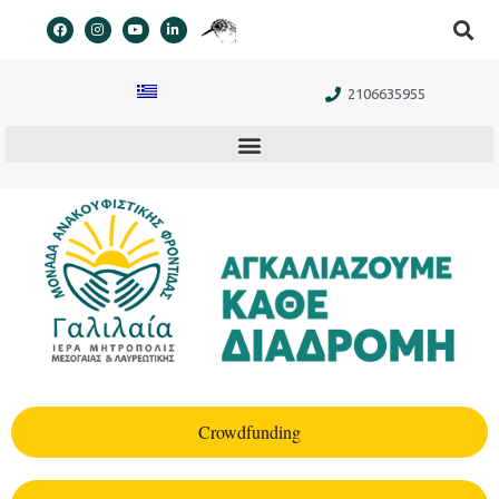
στο
περιεχόμενο
2106635955
Crowdfunding