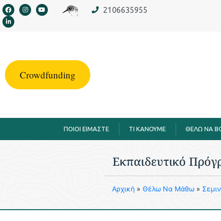
στο
2106635955
περιεχόμενο
Crowdfunding
ΠΟΙΟΙ ΕΙΜΑΣΤΕ
TI KANOYME
ΘΕΛΩ ΝΑ 
Εκπαιδευτικό Πρόγ
Aρχική
»
Θέλω Να Μάθω
»
Σεμιν