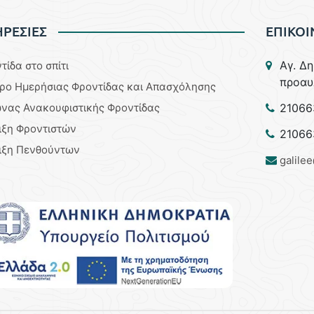
ΡΕΣΙΕΣ
ΕΠΙΚΟΙ
Aγ. Δ
τίδα στο σπίτι
προαυ
ρο Ημερήσιας Φροντίδας και Απασχόλησης
νας Ανακουφιστικής Φροντίδας
21066
ιξη Φροντιστών
21066
ιξη Πενθούντων
galile