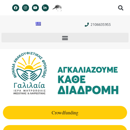
στο
περιεχόμενο
2106635955
Crowdfunding