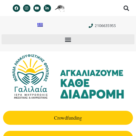
στο
περιεχόμενο
2106635955
Crowdfunding