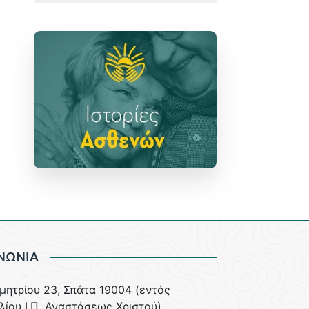
ΝΩΝΙΑ
ημητρίου 23, Σπάτα 19004 (εντός
λίου Ι.Π. Αναστάσεως Χριστού)