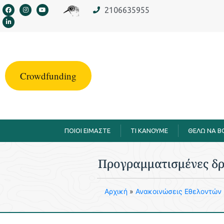
στο
2106635955
περιεχόμενο
Crowdfunding
ΠΟΙΟΙ ΕΙΜΑΣΤΕ
TI KANOYME
ΘΕΛΩ ΝΑ 
Προγραμματισμένες δρ
Aρχική
»
Ανακοινώσεις Εθελοντών