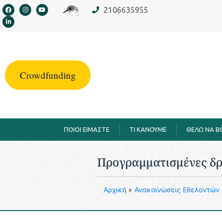
στο
2106635955
περιεχόμενο
Crowdfunding
ΠΟΙΟΙ ΕΙΜΑΣΤΕ
TI KANOYME
ΘΕΛΩ ΝΑ 
Προγραμματισμένες δρ
Aρχική
»
Ανακοινώσεις Εθελοντών