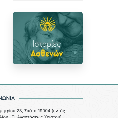
ΝΩΝΙΑ
ημητρίου 23, Σπάτα 19004 (εντός
λίου Ι.Π. Αναστάσεως Χριστού)