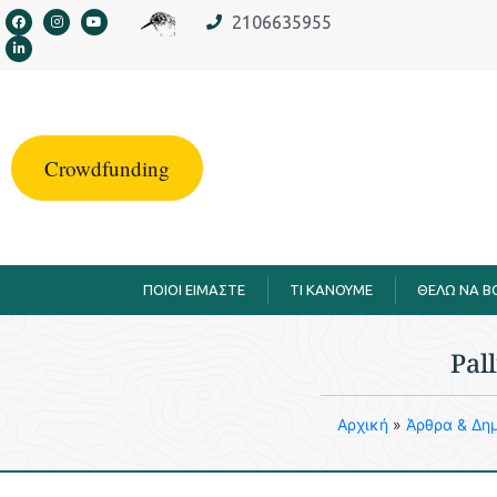
στο
2106635955
περιεχόμενο
Crowdfunding
ΠΟΙΟΙ ΕΙΜΑΣΤΕ
TI KANOYME
ΘΕΛΩ ΝΑ 
Pal
Aρχική
»
Άρθρα & Δημ