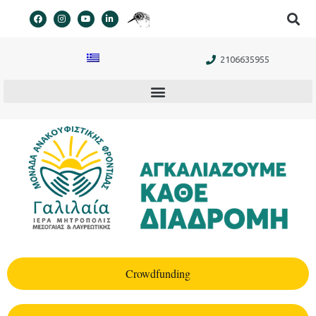
στο
περιεχόμενο
2106635955
Crowdfunding