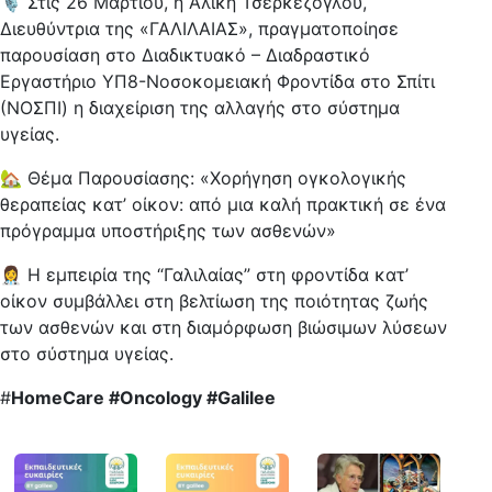
🎙️ Στις 26 Μαρτίου, η Αλίκη Τσερκέζογλου,
Διευθύντρια της «ΓΑΛΙΛΑΙΑΣ», πραγματοποίησε
παρουσίαση στο Διαδικτυακό – Διαδραστικό
Εργαστήριο ΥΠ8-Νοσοκομειακή Φροντίδα στο Σπίτι
(ΝΟΣΠΙ) η διαχείριση της αλλαγής στο σύστημα
υγείας.
🏡 Θέμα Παρουσίασης: «Χορήγηση ογκολογικής
θεραπείας κατ’ οίκον: από μια καλή πρακτική σε ένα
πρόγραμμα υποστήριξης των ασθενών»
👩‍⚕️ Η εμπειρία της “Γαλιλαίας” στη φροντίδα κατ’
οίκον συμβάλλει στη βελτίωση της ποιότητας ζωής
των ασθενών και στη διαμόρφωση βιώσιμων λύσεων
στο σύστημα υγείας.
#
HomeCare #Oncology #Galilee