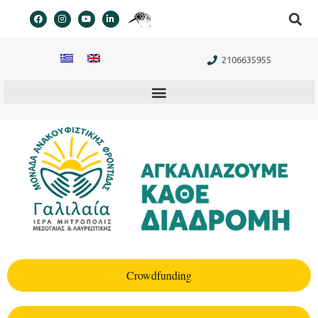
στο
περιεχόμενο
2106635955
Crowdfunding