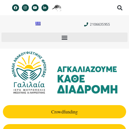
στο
περιεχόμενο
2106635955
Crowdfunding