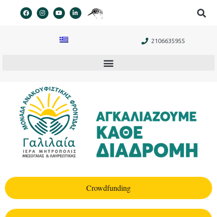
στο
περιεχόμενο
2106635955
Crowdfunding