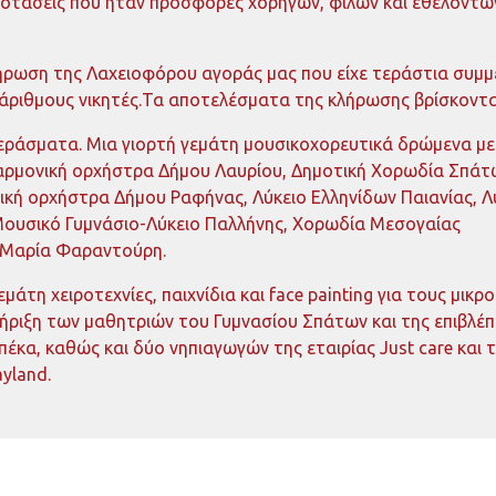
οτάσεις που ήταν προσφορές χορηγών, φίλων και εθελοντώ
λήρωση της Λαχειοφόρου αγοράς μας που είχε τεράστια συμ
άριθμους νικητές.Τα αποτελέσματα της κλήρωσης βρίσκοντ
εράσματα. Μια γιορτή γεμάτη μουσικοχορευτικά δρώμενα με
αρμονική ορχήστρα Δήμου Λαυρίου, Δημοτική Χορωδία Σπάτ
ική ορχήστρα Δήμου Ραφήνας, Λύκειο Ελληνίδων Παιανίας, Λ
Μουσικό Γυμνάσιο-Λύκειο Παλλήνης, Χορωδία Μεσογαίας
α Μαρία Φαραντούρη.
εμάτη χειροτεχνίες, παιχνίδια και face painting για τους μικρ
τήριξη των μαθητριών του Γυμνασίου Σπάτων και της επιβλέ
έκα, καθώς και δύο νηπιαγωγών της εταιρίας Just care και 
yland.