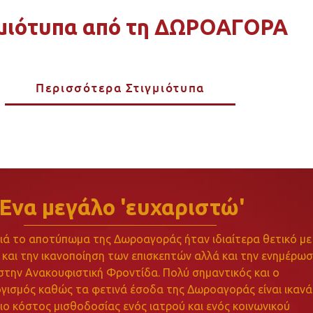
γμιότυπα από τη ΔΩΡΟΑΓΟΡΑ
Περισσότερα Στιγμιότυπα
Ένα μεγάλο 'ευχαριστώ'
νιά το αποτύπωμα της Δωροαγοράς ήταν ιδιαίτερα θετικό με
και την ικανοποίηση των επισκεπτών αλλά και την ενημέρωσ
στην Ανακουφιστική Φροντίδα. Πολύ σημαντικός και ο
γισμός καθώς τα φετινά έσοδα της Δωροαγοράς είναι ικανά
ο κόστος μισθοδοσίας ενός ιατρού και ενός κοινωνικού