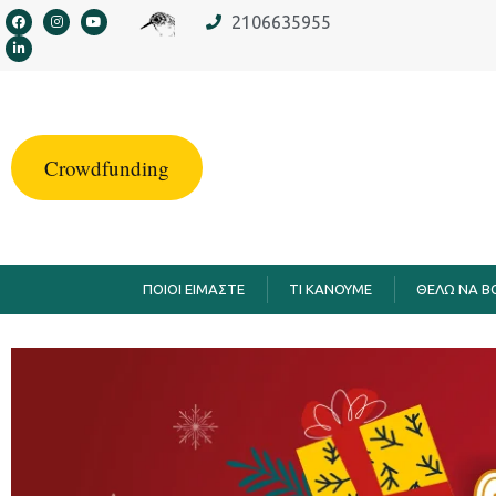
στο
2106635955
περιεχόμενο
Crowdfunding
ΠΟΙΟΙ ΕΙΜΑΣΤΕ
TI KANOYME
ΘΕΛΩ ΝΑ 