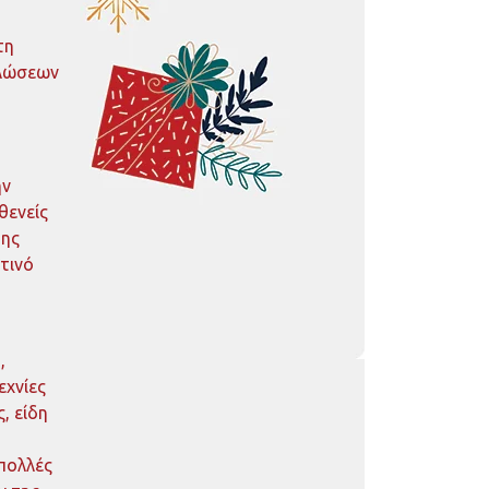
τη
ηλώσεων
ην
θενείς
της
τινό
,
εχνίες
, είδη
 πολλές