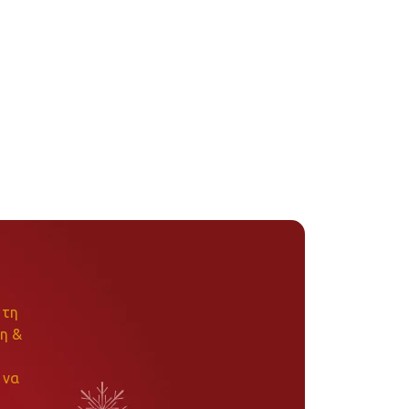
 τη
η &
 να