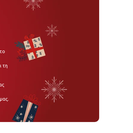
στο
ι τη
ας
μας.