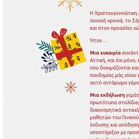
Η Χριστουγεννιάτικη
συνεχή χρονιά, το Σ
και στον προαύλιο χ
Ήταν…
Μια ευκαιρία
συνάντη
Αττική, και όχι μόνο,
που δοκιμάζονται και
πανδημίας μάς είχαν 
αυτό αντάμωμα γέμισ
Μια εκδήλωση
γεμάτ
πρωτότυπα στολίδια, σ
διακοσμητικά αντικεί
μαθητών του Γενικού
ένδυσης και υπόδηση
υποστήριξαν με προσ