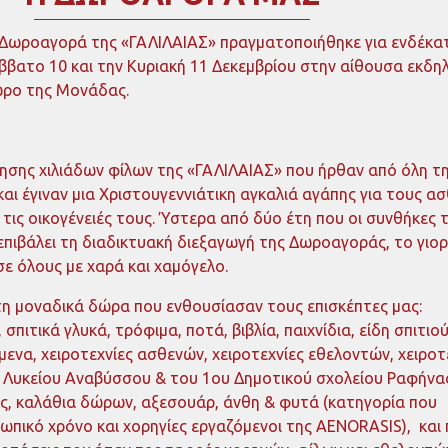
 Δωροαγορά της «ΓΑΛΙΛΑΙΑΣ» πραγματοποιήθηκε για ενδέκα
άββατο 10 και την Κυριακή 11 Δεκεμβρίου στην αίθουσα εκδ
ώρο της Μονάδας.
σης χιλιάδων φίλων της «ΓΑΛΙΛΑΙΑΣ» που ήρθαν από όλη τ
 και έγιναν μια Χριστουγεννιάτικη αγκαλιά αγάπης για τους ασ
 τις οικογένειές τους. Ύστερα από δύο έτη που οι συνθήκες 
επιβάλει τη διαδικτυακή διεξαγωγή της Δωροαγοράς, το γιορ
ε όλους με χαρά και χαμόγελο.
η μοναδικά δώρα που ενθουσίασαν τους επισκέπτες μας:
πιτικά γλυκά, τρόφιμα, ποτά, βιβλία, παιχνίδια, είδη σπιτιού
μενα, χειροτεχνίες ασθενών, χειροτεχνίες εθελοντών, χειροτ
 Λυκείου Αναβύσσου & του 1
ου
Δημοτικού σχολείου Ραφήνας
ς, καλάθια δώρων, αξεσουάρ, άνθη & φυτά (κατηγορία που
ωπικό χρόνο και χορηγίες εργαζόμενοι της AENORASIS), και