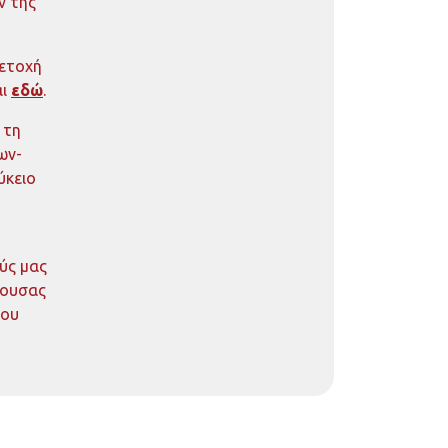
ν της
μετοχή
αι
εδώ
.
 τη
ων-
ύκειο
ούς μας
πουσας
του