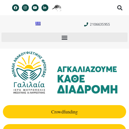
στο
περιεχόμενο
2106635955
Crowdfunding