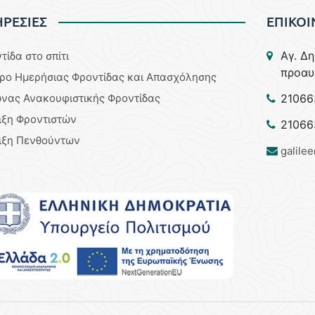
ΡΕΣΙΕΣ
ΕΠΙΚΟΙ
Aγ. Δ
τίδα στο σπίτι
προαυ
ρο Ημερήσιας Φροντίδας και Απασχόλησης
νας Ανακουφιστικής Φροντίδας
21066
ιξη Φροντιστών
21066
ιξη Πενθούντων
galile