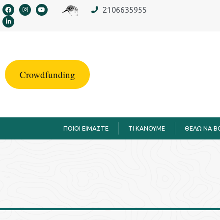
στο
2106635955
περιεχόμενο
Crowdfunding
ΠΟΙΟΙ ΕΙΜΑΣΤΕ
TI KANOYME
ΘΕΛΩ ΝΑ 