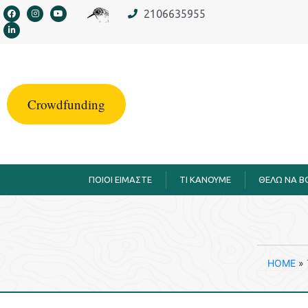
στο
2106635955
περιεχόμενο
Crowdfunding
ΠΟΙΟΙ ΕΙΜΑΣΤΕ
TI KANOYME
ΘΕΛΩ ΝΑ 
HOME
»