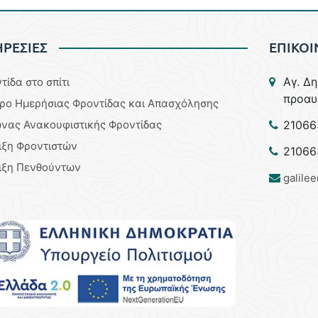
ΡΕΣΙΕΣ
ΕΠΙΚΟΙ
Aγ. Δ
τίδα στο σπίτι
προαυ
ρο Ημερήσιας Φροντίδας και Απασχόλησης
νας Ανακουφιστικής Φροντίδας
21066
ιξη Φροντιστών
21066
ιξη Πενθούντων
galile