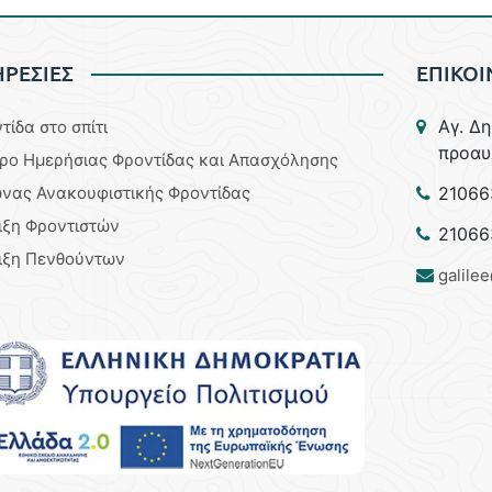
ΡΕΣΙΕΣ
ΕΠΙΚΟΙ
Aγ. Δ
τίδα στο σπίτι
προαυ
ρο Ημερήσιας Φροντίδας και Απασχόλησης
νας Ανακουφιστικής Φροντίδας
21066
ιξη Φροντιστών
21066
ιξη Πενθούντων
galile