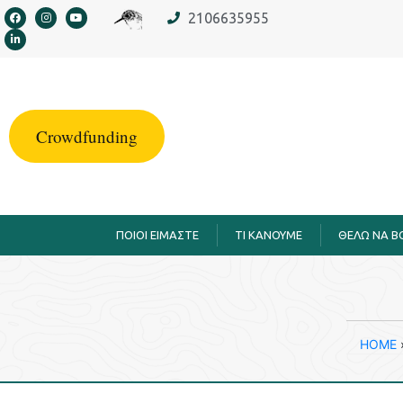
στο
2106635955
περιεχόμενο
Crowdfunding
ΠΟΙΟΙ ΕΙΜΑΣΤΕ
TI KANOYME
ΘΕΛΩ ΝΑ 
HOME