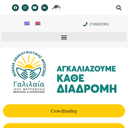
στο
περιεχόμενο
2106635955
Crowdfunding