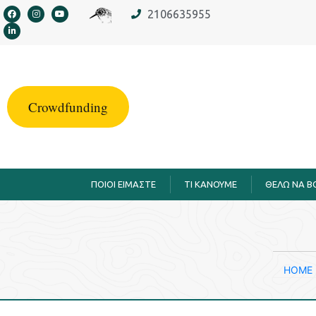
στο
2106635955
περιεχόμενο
Crowdfunding
ΠΟΙΟΙ ΕΙΜΑΣΤΕ
TI KANOYME
ΘΕΛΩ ΝΑ 
HOME