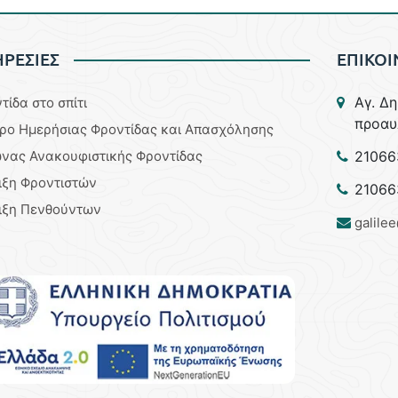
ΡΕΣΙΕΣ
ΕΠΙΚΟΙ
Aγ. Δ
τίδα στο σπίτι
προαυ
ρο Ημερήσιας Φροντίδας και Απασχόλησης
νας Ανακουφιστικής Φροντίδας
21066
ιξη Φροντιστών
21066
ιξη Πενθούντων
galile