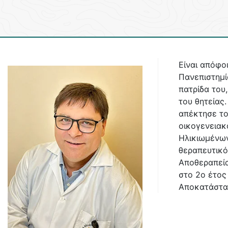
Είναι απόφο
Πανεπιστημί
πατρίδα του
του θητείας
απέκτησε το
οικογενειακ
Ηλικιωμένων
θεραπευτικό
Αποθεραπεία
στο 2ο έτος
Αποκατάστασ