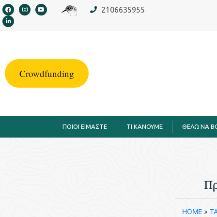
στο
2106635955
περιεχόμενο
Crowdfunding
ΠΟΙΟΙ ΕΙΜΑΣΤΕ
TI KANOYME
ΘΕΛΩ ΝΑ 
Πρ
HOME
»
Τ