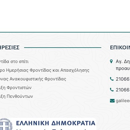
ΡΕΣΙΕΣ
ΕΠΙΚΟΙ
Aγ. Δ
τίδα στο σπίτι
προαυ
ρο Ημερήσιας Φροντίδας και Απασχόλησης
νας Ανακουφιστικής Φροντίδας
21066
ιξη Φροντιστών
21066
ιξη Πενθούντων
galile