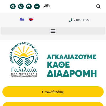
στο
περιεχόμενο
2106635955
Crowdfunding