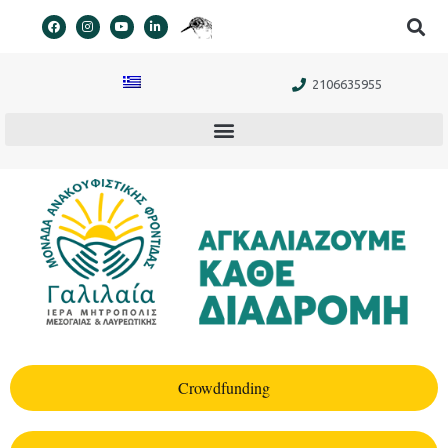
στο
περιεχόμενο
2106635955
Crowdfunding