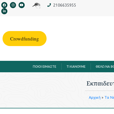
στο
2106635955
περιεχόμενο
Crowdfunding
ΠΟΙΟΙ ΕΙΜΑΣΤΕ
TI KANOYME
ΘΕΛΩ ΝΑ 
Εκπαιδευ
Aρχική
»
Tα Ν