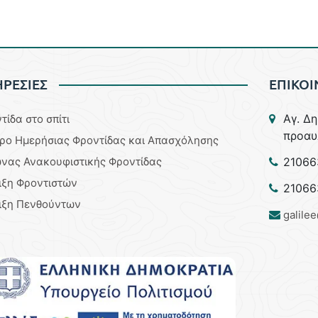
ΡΕΣΙΕΣ
ΕΠΙΚΟΙ
Aγ. Δ
τίδα στο σπίτι
προαυ
ρο Ημερήσιας Φροντίδας και Απασχόλησης
νας Ανακουφιστικής Φροντίδας
21066
ιξη Φροντιστών
21066
ιξη Πενθούντων
galile